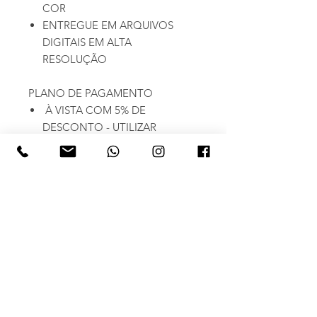
COR
ENTREGUE EM ARQUIVOS
DIGITAIS EM ALTA
RESOLUÇÃO
PLANO DE PAGAMENTO
À VISTA COM 5% DE
DESCONTO - UTILIZAR
CUPOM
AVISTA
PARCELADO NO CARTÃO DE
CRÉDITO (3X SEM JUROS)
PARA PAGAMENTOS DO DIA
10/07 A 12/07 USE O CUPOM
- DIREITOISECENSA
Nome da empresa:
FERNANDES E DEL REAL