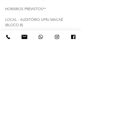
HORÁRIOS PREVISTOS**
LOCAL - AUDITÓRIO UFRJ MACAÉ 
(BLOCO B)
Compartilhe esse evento
Nome da empresa:
FERNANDES E DEL REAL
LTDA
Endereço comercial:
RUA VOLUNTÁRIOS DA
PÁTRIA 500 - SALA 1301 - ED. PLATINUM /
CAMPOS DOS GOYTACAZES /RJ - CEP
28035260
BRASIL