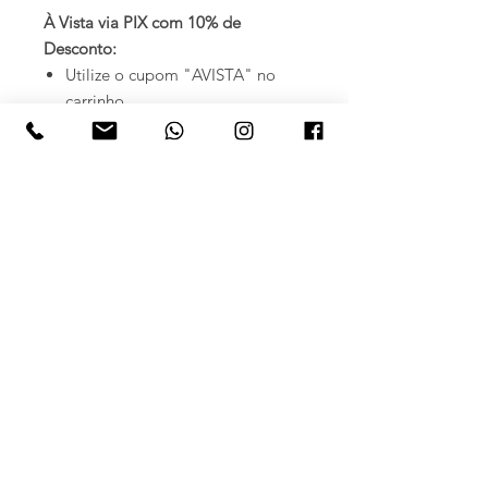
À Vista via PIX com 10% de
Desconto:
Utilize o cupom "AVISTA" no
carrinho.
Escolha a opção PIX como forma
de pagamento.
O desconto de 10% será
aplicado automaticamente.
Cartão de Crédito em até 12x sem
Juros:
Para parcelamento em até 5x
sem juros, escolha a opção
Cartão de Crédito ao fechar o
pedido.
Para parcelamento entre 6x e
12x sem juros, adicione uma
observação no carrinho com o
número de parcelas desejadas.