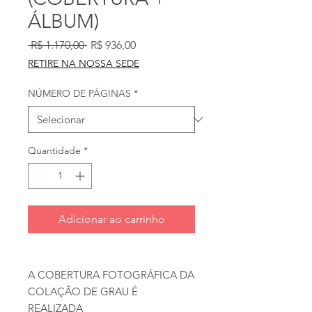
ÁLBUM)
Preço
Preço
 R$ 1.170,00 
R$ 936,00
normal
promocional
RETIRE NA NOSSA SEDE
NÚMERO DE PÁGINAS
*
Quantidade
*
Adicionar ao carrinho
A COBERTURA FOTOGRÁFICA DA
COLAÇÃO DE GRAU É
REALIZADA